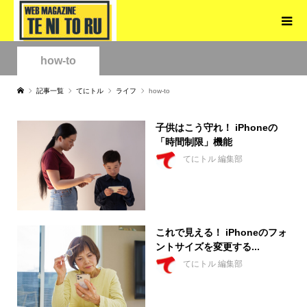
how-to
記事一覧
てにトル
ライフ
how-to
子供はこう守れ！ iPhoneの
「時間制限」機能
てにトル 編集部
これで見える！ iPhoneのフォ
ントサイズを変更する...
てにトル 編集部