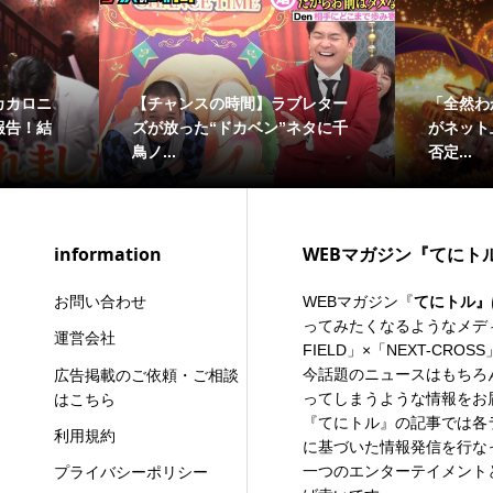
水ダウ】伝説の「寿司合戦」
【かまいガチ】“無段の闇医
1年ぶりに復活！王者・大自然
者”山内さん覚醒！？ 実力派
...
人集結...
information
WEBマガジン『てにト
お問い合わせ
WEBマガジン『
てにトル』
ってみたくなるようなメディ
運営会社
FIELD」×「
NEXT-CROSS
今話題のニュースはもちろ
広告掲載のご依頼・ご相談
ってしまうような情報をお
はこちら
『てにトル』の記事では各
利用規約
に基づいた情報発信を行な
一つのエンターテイメント
プライバシーポリシー