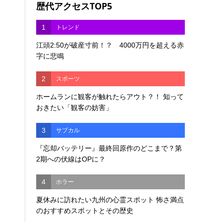
歴代アクセスTOP5
1
トレンド
江頭2:50が破産寸前！？ 4000万円を超える赤
字に悲鳴
2
スポーツ
ホームランに観客が触れたらアウト？！ 知って
おきたい「観客の妨害」
3
サブカル
『忘却バッテリー』最終回原作のどこまで？第
2期への伏線はOPに？
4
ホラー
夏休みに訪れたい九州の心霊スポット 怖さ満点
のおすすめスポットとその歴史