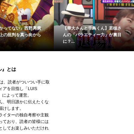
まだ終わらない挑戦 「映画 え
“キャッチ後スタ
芸
んとつ町のプペル 約束の時計
ームラン？「1試
台」...
ンキ...
ル』とは
は、読者がついつい手に取
アを目指し「LUIS
」によって運営。
ん、明日誰かに伝えたくな
届けします。
ライターの独自考察や主観
っており、読者の皆様には
としてお楽しみいただけれ