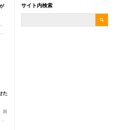
サイト内検索
が
』。
..
せた
、国
..