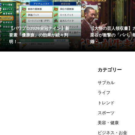
い」西野亮廣
【華大さんと千鳥くん】若槻さ
【
を真っ向から
んの「バラエティー力」が裏目
が
に？...
の解
カテゴリー
サブカル
ライフ
トレンド
スポーツ
美容・健康
ビジネス・お金