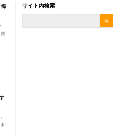
サイト内検索
と侮
ン
修羅
す
す。
数多