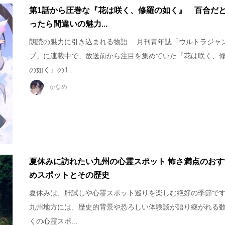
第1話から圧巻な『花は咲く、修羅の如く』 百合だ
ったら間違いの魅力...
朗読の魅力に引き込まれる物語 月刊青年誌「ウルトラジャ
プ」に連載中で、放送前から注目を集めていた『花は咲く、
の如く』の1...
かなめ
夏休みに訪れたい九州の心霊スポット 怖さ満点のおす
めスポットとその歴史
夏休みは、肝試しや心霊スポット巡りを楽しむ絶好の季節で
九州地方には、歴史的背景や恐ろしい体験談が語り継がれる
くの心霊スポ...