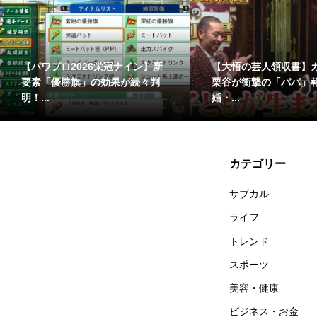
大さんと千鳥くん】若槻さ
【水ダウ】伝説の「寿司合戦」
「バラエティー力」が裏目
が1年ぶりに復活！王者・大自然
.
の解...
カテゴリー
サブカル
ライフ
トレンド
スポーツ
美容・健康
ビジネス・お金