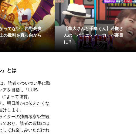
 「映画 え
“キャッチ後スタンドイン”はホ
千鳥
約束の時計
ームラン？「1試合3度ホームラ
たい
ンキ...
きた..
ル』とは
は、読者がついつい手に取
アを目指し「LUIS
」によって運営。
ん、明日誰かに伝えたくな
届けします。
ライターの独自考察や主観
っており、読者の皆様には
としてお楽しみいただけれ