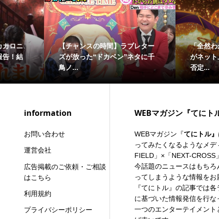
【かまいガチ】“無段の闇医
まだ終わらない挑戦
者”山内さん覚醒！？ 実力派芸
んとつ町のプペル 
人集結...
台」...
information
WEBマガジン『てにト
お問い合わせ
WEBマガジン『
てにトル』
ってみたくなるようなメディ
運営会社
FIELD」×「
NEXT-CROSS
今話題のニュースはもちろ
広告掲載のご依頼・ご相談
ってしまうような情報をお
はこちら
『てにトル』の記事では各
利用規約
に基づいた情報発信を行な
一つのエンターテイメント
プライバシーポリシー