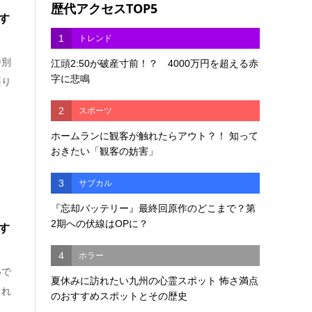
歴代アクセスTOP5
す
1
トレンド
特別
江頭2:50が破産寸前！？ 4000万円を超える赤
字に悲鳴
語り
2
スポーツ
ホームランに観客が触れたらアウト？！ 知って
おきたい「観客の妨害」
3
サブカル
『忘却バッテリー』最終回原作のどこまで？第
2期への伏線はOPに？
す
4
ホラー
いで
夏休みに訪れたい九州の心霊スポット 怖さ満点
られ
のおすすめスポットとその歴史