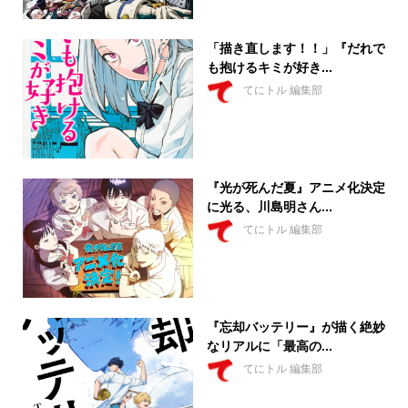
「描き直します！！」『だれで
も抱けるキミが好き...
てにトル 編集部
『光が死んだ夏』アニメ化決定
に光る、川島明さん...
てにトル 編集部
『忘却バッテリー』が描く絶妙
なリアルに「最高の...
てにトル 編集部