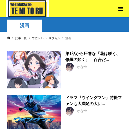
漫画
記事一覧
てにトル
サブカル
漫画
第1話から圧巻な『花は咲く、
修羅の如く』 百合だ...
かなめ
ドラマ『ウイングマン』特撮フ
ァンも大満足の大団...
かなめ