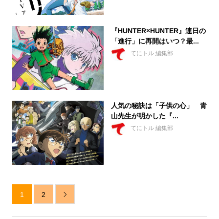
『HUNTER×HUNTER』連日の
「進行」に再開はいつ？最...
てにトル 編集部
人気の秘訣は「子供の心」 青
山先生が明かした『...
てにトル 編集部
1
2
