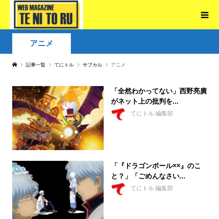
アニメ
記事一覧
てにトル
サブカル
アニメ
「全然わかってない」西野亮廣
がネット上の批判を...
てにトル 編集部
「『ドラゴンボール××』のこ
と？」「ごめんなさい...
てにトル 編集部