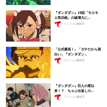
『ダンダダン』19話「モエモ
エ気功砲」の破壊力に...
てにトル 編集部
「公式最高！」「ガチだから面
白い」『ダンダダン...
てにトル 編集部
『ダンダダン』巨人の星以
来！？ ちゃぶ台返しの...
てにトル 編集部