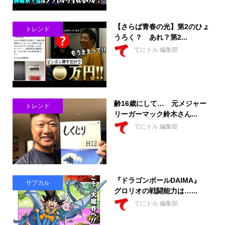
【さらば青春の光】第2のひょ
トレンド
うろく？ あれ？第2...
てにトル 編集部
齢16歳にして… 元メジャー
トレンド
リーガーマック鈴木さん...
てにトル 編集部
『ドラゴンボールDAIMA』
サブカル
グロリオの戦闘能力は…...
てにトル 編集部