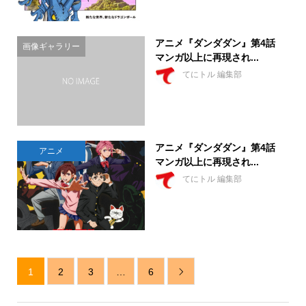
アニメ『ダンダダン』第4話
画像ギャラリー
マンガ以上に再現され...
てにトル 編集部
アニメ『ダンダダン』第4話
アニメ
マンガ以上に再現され...
てにトル 編集部
1
2
3
…
6
