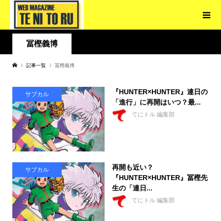
冨樫義博
記事一覧
冨樫義博
『HUNTER×HUNTER』連日の
サブカル
「進行」に再開はいつ？最...
てにトル 編集部
再開も近い？
サブカル
『HUNTER×HUNTER』冨樫先
生の「連日...
てにトル 編集部