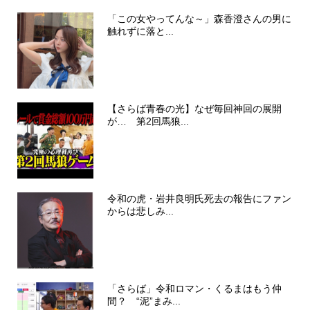
「この女やってんな～」森香澄さんの男に
触れずに落と...
【さらば青春の光】なぜ毎回神回の展開
が… 第2回馬狼...
令和の虎・岩井良明氏死去の報告にファン
からは悲しみ...
「さらば」令和ロマン・くるまはもう仲
間？ “泥”まみ...