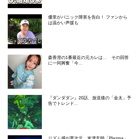
優里がパニック障害を告白！ ファンから
は温かい声援も
森香澄の1番最近の元カレは… その回答
に一同興奮「今...
『ダンダダン』20話、放送後の「金太」予
告でトレンド...
リズム感が異次元…米津玄師「Plazma」