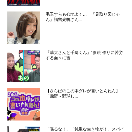
毛玉すらも心地よく… 『見取り図じゃ
ん』福留光帆さん...
『華大さんと千鳥くん』“影絵”作りに苦労
する面々に吉...
【さらばのこの本ダレが書いとんねん】
「磯野～野球し...
「喋るな！」「鈍重な生き物が！」スパイ