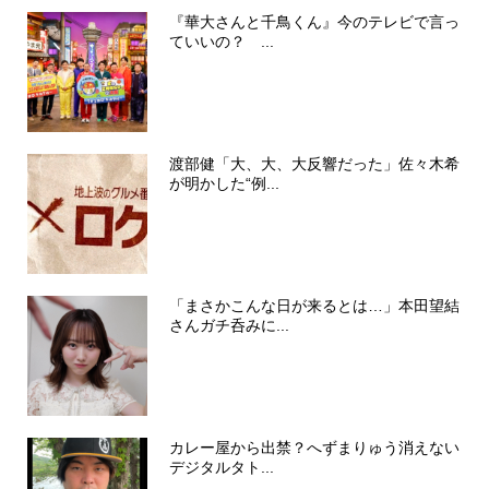
『華大さんと千鳥くん』今のテレビで言っ
ていいの？ ...
渡部健「大、大、大反響だった」佐々木希
が明かした“例...
「まさかこんな日が来るとは…」本田望結
さんガチ呑みに...
カレー屋から出禁？へずまりゅう消えない
デジタルタト...