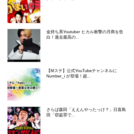
金持ち系Youtuber ヒカル衝撃の月商を告
白！過去最高の...
【Mステ】公式YouTubeチャンネルに
Number_i が登場！超...
さらば森田「ええんやったっけ？」日直島
田「窃盗罪で...