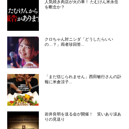
人気焼き肉店が火の車！ たむけん米永住
を断念か？
クロちゃん対ニシダ「どうしたらいい
の…？」両者珍回答...
「まだ信じられません」西田敏行さんの訃
報に米倉涼子...
岩井良明を送る会が開催！ 笑いあり涙あ
りの見送り