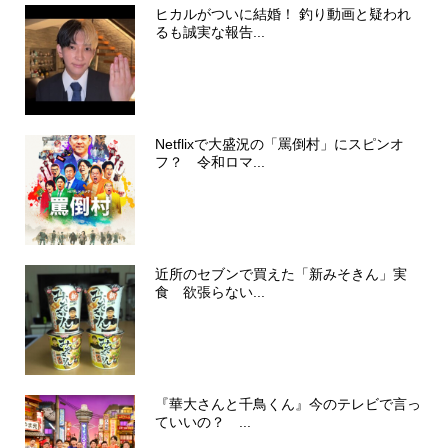
ヒカルがついに結婚！ 釣り動画と疑われ
るも誠実な報告...
Netflixで大盛況の「罵倒村」にスピンオ
フ？ 令和ロマ...
近所のセブンで買えた「新みそきん」実
食 欲張らない...
『華大さんと千鳥くん』今のテレビで言っ
ていいの？ ...