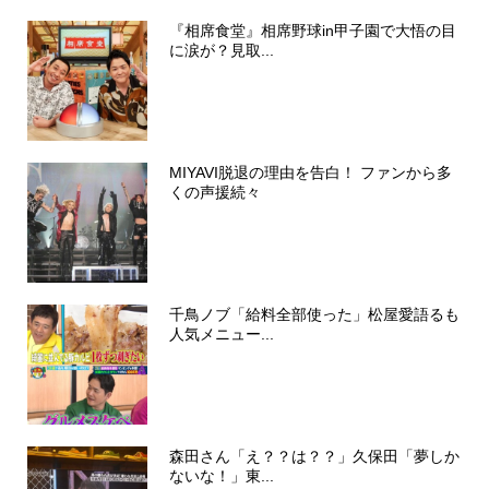
『相席食堂』相席野球in甲子園で大悟の目
に涙が？見取...
MIYAVI脱退の理由を告白！ ファンから多
くの声援続々
千鳥ノブ「給料全部使った」松屋愛語るも
人気メニュー...
森田さん「え？？は？？」久保田「夢しか
ないな！」東...