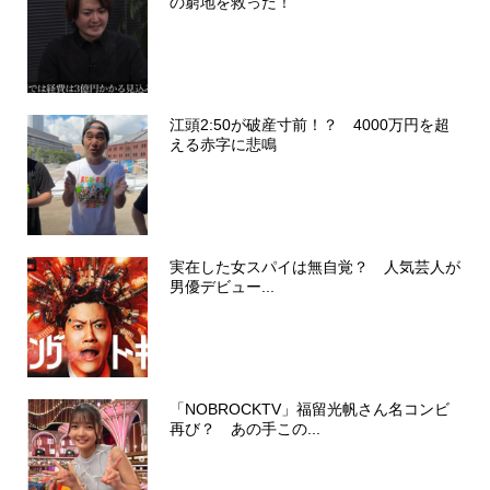
の窮地を救った！
江頭2:50が破産寸前！？ 4000万円を超
える赤字に悲鳴
実在した女スパイは無自覚？ 人気芸人が
男優デビュー...
「NOBROCKTV」福留光帆さん名コンビ
再び？ あの手この...