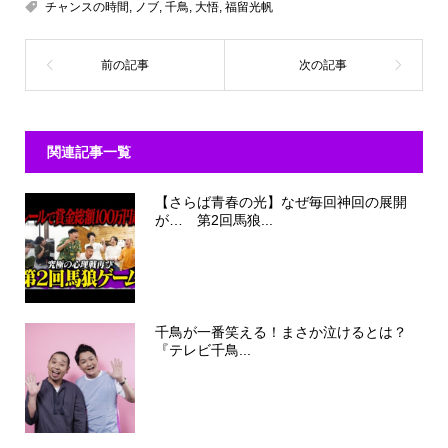
チャンスの時間
,
ノブ
,
千鳥
,
大悟
,
福留光帆
関連記事一覧
【さらば青春の光】なぜ毎回神回の展開
が… 第2回馬狼...
千鳥が一番笑える！まさか泣けるとは？
『テレビ千鳥...