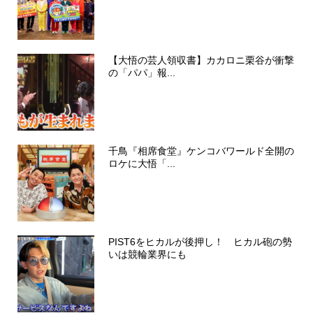
【大悟の芸人領収書】カカロニ栗谷が衝撃
の「パパ」報...
千鳥『相席食堂』ケンコバワールド全開の
ロケに大悟「...
PIST6をヒカルが後押し！ ヒカル砲の勢
いは競輪業界にも