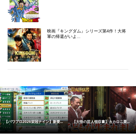
映画『キングダム』シリーズ第4作！大将
軍の帰還がいよ...
【パワプロ2026栄冠ナイン】新要...
【大悟の芸人領収書】カカロニ栗...