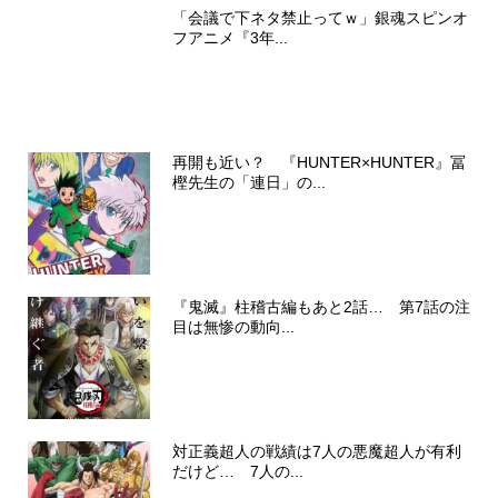
「会議で下ネタ禁止ってｗ」銀魂スピンオ
フアニメ『3年...
再開も近い？ 『HUNTER×HUNTER』冨
樫先生の「連日」の...
『鬼滅』柱稽古編もあと2話… 第7話の注
目は無惨の動向...
対正義超人の戦績は7人の悪魔超人が有利
だけど… 7人の...