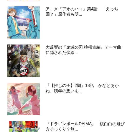
アニメ『アオのハコ』第4話 「えっち
回？」原作者も明...
大反響の『鬼滅の刃 柱稽古編』テーマ曲
に隠された伏線...
『【推しの子】2期』18話 かなとあか
ね、積年の想いを...
『ドラゴンボールDAIMA』 桃白白の飛び
方そっくり？無...